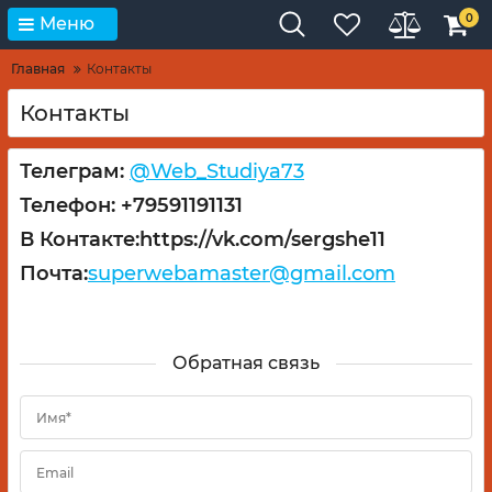
0
Меню
Главная
Контакты
Контакты
Телеграм:
@Web_Studiya73
Телефон: +79591191131
В Контакте:https://vk.com/sergshe11
Почта:
superwebamaster@gmail.com
Обратная связь
Имя*
Email